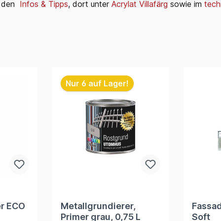
ei den
Infos & Tipps
, dort unter
Acrylat Villafärg
sowie im
tech
Nur 6 auf Lager!
er ECO
Metallgrundierer,
Fassad
Primer grau, 0,75 L
Soft