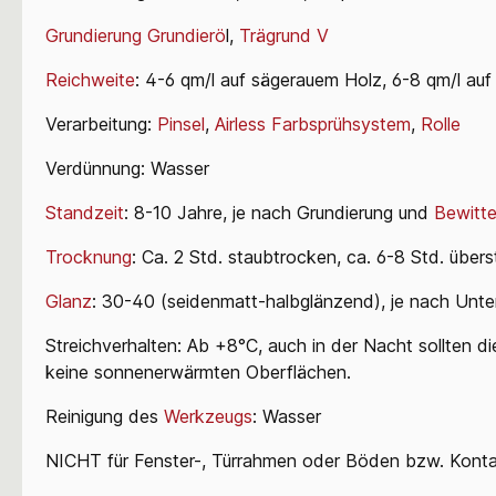
Grundierung
Grundierö
l,
Trägrund V
Reichweite
: 4-6 qm/l auf sägerauem Holz, 6-8 qm/l au
Verarbeitung:
Pinsel
,
Airless Farbsprühsystem
,
Rolle
Verdünnung: Wasser
Standzeit
: 8-10 Jahre, je nach Grundierung und
Bewitte
Trocknung
: Ca. 2 Std. staubtrocken, ca. 6-8 Std. übers
Glanz
: 30-40 (seidenmatt-halbglänzend), je nach Unte
Streichverhalten: Ab +8°C, auch in der Nacht sollten d
keine sonnenerwärmten Oberflächen.
Reinigung des
Werkzeugs
: Wasser
NICHT für Fenster-, Türrahmen oder Böden bzw. Konta