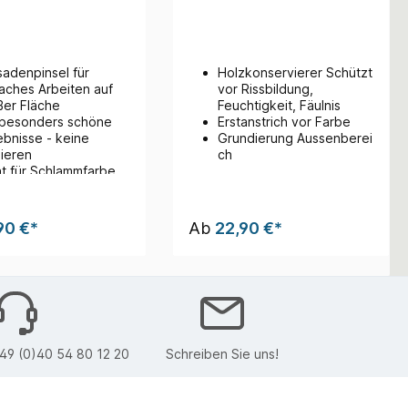
sadenpinsel für
Holzkonservierer Schützt
faches Arbeiten auf
vor Rissbildung,
ßer Fläche
Feuchtigkeit, Fäulnis
 besonders schöne
Erstanstrich vor Farbe
ebnisse - keine
Grundierung Aussenberei
lieren
ch
ht für Schlammfarbe
hbarer Kopf
knickbar)
90 €*
Ab
22,90 €*
49 (0)40 54 80 12 20
Schreiben Sie uns!