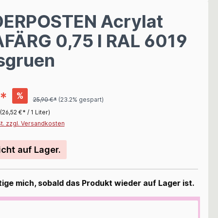
ERPOSTEN Acrylat
AFÄRG 0,75 l RAL 6019
sgruen
€*
%
25,90 €*
(23.2% gespart)
(26,52 €* / 1 Liter)
St. zzgl. Versandkosten
icht auf Lager.
ige mich, sobald das Produkt wieder auf Lager ist.