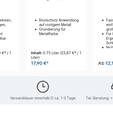
rkisen,
Rostschutz Anwendung
Fas
gen,
auf rostigem Metall
ein
.
Grundierung für
gro
ht
Metallfarbe
Für
ubar
Erg
Sch
Nic
Dre
0 €* / 1
Inhalt:
0.75 Liter
(23,87 €* / 1
(Ab
Liter)
17,90 €*
Ab
12,
Versanddauer innerhalb D ca. 1-3 Tage
Tel. Beratung:
+