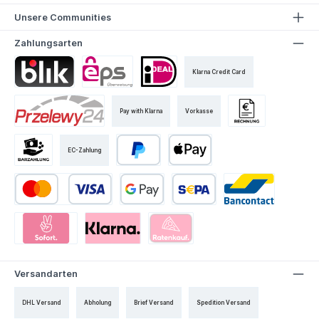
Unsere Communities
Zahlungsarten
Klarna Credit Card
Pay with Klarna
Vorkasse
EC-Zahlung
Versandarten
DHL Versand
Abholung
Brief Versand
Spedition Versand