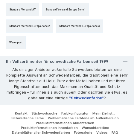
Standard Versand AT
Standard Versand Europa Zone 1
Standard Versand Europa Zone 2
Standard Versand Europa Zone 3
Warenpost
Ihr Vollsortimenter für schwedische Farben seit 1999
Als einziger Anbieter außerhalb Schwedens bieten wir eine
komplette Auswahl an Schwedenfarben, die traditionell eine sehr
lange Standzeit auf Holz, Putz oder Metall haben und mit ihren
Eigenschaften auch das Maximum an Qualität und Schutz
mitbringen – für innen als auch außen! Oder dachten Sie etwa, es
gäbe nur eine einzige
"Schwedenfarbe"
?
Kontakt
Stichwortsuche
Farbkonfigurator
Mein Ziel ist...
Schwedische Farbe
Problematische Farbtöne im Außenbereich
Produktinformationen Außenfarben
Produktinformationen Innenfarben
Wunschfarbtöne
Datenblätter aller Schwedenfarben
Fotogalerie
Videos
FAQ