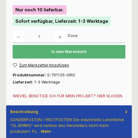
Nur noch 10 lieferbar.
Sofort verfügbar, Lieferzeit: 1-3 Werktage
Anzahl
Dose
In den Warenkorb
Zum Merkzettel hinzufügen
Produktnummer:
S-701135-GRG
Lieferzeit:
1-3 Werktage
WIEVIEL BENÖTIGE ICH FÜR MEIN PROJEKT? HIER KLICKEN
Beschreibung
SONDERPOSTEN / RESTPOSTEN! Die industrielle Leinölfarbe
"OLJEFÄRG" wird seitens des Herstellers nicht mehr
produziert. Fü…
Mehr