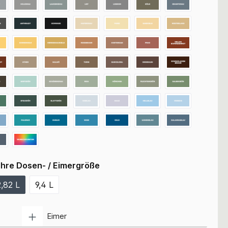
Ihre Dosen- / Eimergröße
2,82 L
9,4 L
Anzahl
Eimer