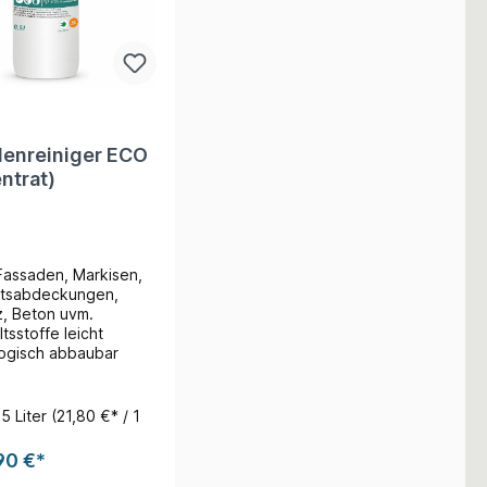
enreiniger ECO
ntrat)
 Fassaden, Markisen,
tsabdeckungen,
z, Beton uvm.
ltsstoffe leicht
logisch abbaubar
.5 Liter
(21,80 €* / 1
90 €*