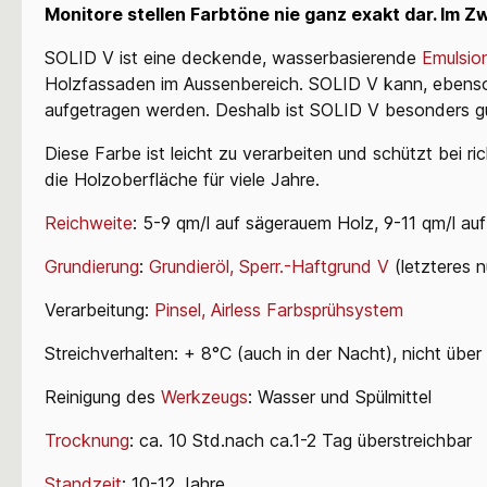
Monitore stellen Farbtöne nie ganz exakt dar. Im Zw
SOLID V ist eine deckende, wasserbasierende
Emulsio
Holzfassaden im Aussenbereich. SOLID V kann, ebens
aufgetragen werden. Deshalb ist SOLID V besonders gu
Diese Farbe ist leicht zu verarbeiten und schützt bei ri
die Holzoberfläche für viele Jahre.
Reichweite
: 5-9 qm/l auf sägerauem Holz, 9-11 qm/l a
Grundierung
:
Grundieröl,
Sperr.-Haftgrund V
(letzteres 
Verarbeitung:
Pinsel,
Airless Farbsprühsystem
Streichverhalten: + 8°C (auch in der Nacht), nicht übe
Reinigung des
Werkzeugs
: Wasser und Spülmittel
Trocknung
: ca. 10 Std.nach ca.1-2 Tag überstreichbar
Standzeit
: 10-12 Jahre