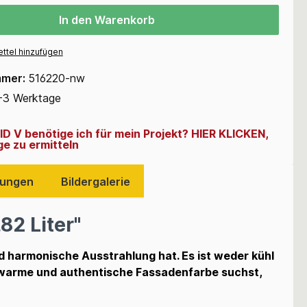
In den Warenkorb
ttel hinzufügen
mmer:
516220-nw
-3 Werktage
ID V benötige ich für mein Projekt? HIER KLICKEN,
e zu ermitteln
ungen
Bildergalerie
82 Liter"
nd harmonische Ausstrahlung hat. Es ist weder kühl
, warme und authentische Fassadenfarbe suchst,