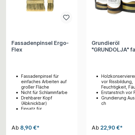
Fassadenpinsel Ergo-
Grundieröl
Flex
"GRUNDOLJA" fa
Fassadenpinsel für
Holzkonserviere
einfaches Arbeiten auf
vor Rissbildung,
großer Fläche
Feuchtigkeit, Fä
Nicht für Schlammfarbe
Erstanstrich vor
Drehbarer Kopf
Grundierung Aus
(Abknickbar)
ch
Einsatz für
Teleskopstange/Besenst
iel
Ab
8,90 €*
Ab
22,90 €*