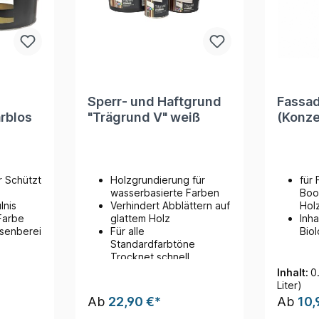
Sperr- und Haftgrund
Fassad
rblos
"Trägrund V" weiß
(Konze
r Schützt
Holzgrundierung für
für
wasserbasierte Farben
Boo
ulnis
Verhindert Abblättern auf
Hol
 Farbe
glattem Holz
Inha
senberei
Für alle
Bio
Standardfarbtöne
Trocknet schnell
Inhalt:
0
Liter)
Ab
22,90 €*
Ab
10,