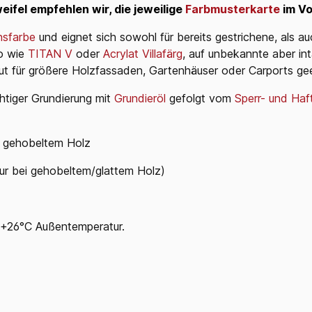
eifel empfehlen wir, die jeweilige
Farbmusterkarte
im Vo
nsfarbe
und eignet sich sowohl für bereits gestrichene, als a
o wie
TITAN V
oder
Acrylat Villafärg
, auf unbekannte aber in
t für größere Holzfassaden, Gartenhäuser oder Carports gee
chtiger Grundierung mit
Grundieröl
gefolgt vom
Sperr- und Haf
uf gehobeltem Holz
nur bei gehobeltem/glattem Holz)
r +26°C Außentemperatur.