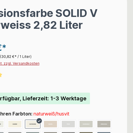
sionsfarbe SOLID V
weiss 2,82 Liter
€*
(30,82 €* / 1 Liter)
St. zzgl. Versandkosten
liche Bewertung von 5 von 5 Sternen
rfügbar, Lieferzeit: 1-3 Werktage
Ihren Farbton:
naturweiß/husvit