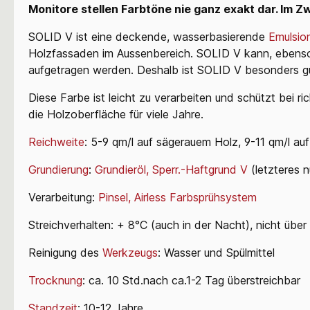
Monitore stellen Farbtöne nie ganz exakt dar. Im Zw
SOLID V ist eine deckende, wasserbasierende
Emulsio
Holzfassaden im Aussenbereich. SOLID V kann, ebens
aufgetragen werden. Deshalb ist SOLID V besonders gu
Diese Farbe ist leicht zu verarbeiten und schützt bei ri
die Holzoberfläche für viele Jahre.
Reichweite
: 5-9 qm/l auf sägerauem Holz, 9-11 qm/l a
Grundierung
:
Grundieröl,
Sperr.-Haftgrund V
(letzteres 
Verarbeitung:
Pinsel,
Airless Farbsprühsystem
Streichverhalten: + 8°C (auch in der Nacht), nicht übe
Reinigung des
Werkzeugs
: Wasser und Spülmittel
Trocknung
: ca. 10 Std.nach ca.1-2 Tag überstreichbar
Standzeit
: 10-12 Jahre