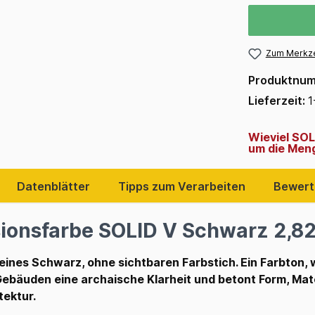
Zum Merkze
Produktnu
Lieferzeit:
1
Wieviel SOL
um die Meng
Datenblätter
Tipps zum Verarbeiten
Bewert
ionsfarbe SOLID V Schwarz 2,82 
 reines Schwarz, ohne sichtbaren Farbstich. Ein Farbton
t Gebäuden eine archaische Klarheit und betont Form, Mat
tektur.