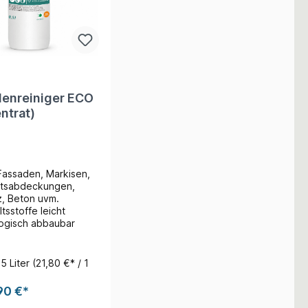
enreiniger ECO
ntrat)
 Fassaden, Markisen,
tsabdeckungen,
z, Beton uvm.
ltsstoffe leicht
logisch abbaubar
.5 Liter
(21,80 €* / 1
90 €*