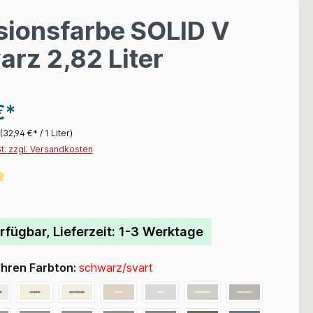
sionsfarbe SOLID V
rz 2,82 Liter
€*
(32,94 €* / 1 Liter)
St. zzgl. Versandkosten
liche Bewertung von 5 von 5 Sternen
rfügbar, Lieferzeit: 1-3 Werktage
Ihren Farbton:
schwarz/svart