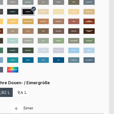
Ihre Dosen- / Eimergröße
2,82 L
9,4 L
Anzahl
Eimer