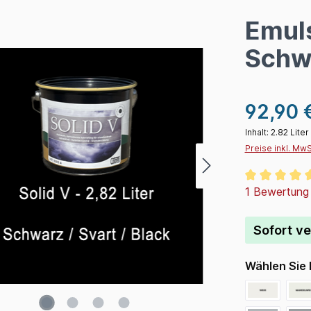
Emul
Schwa
92,90 
Inhalt:
2.82 Liter
Preise inkl. Mw
Durchschnitt
1 Bewertung
Sofort ve
Wählen Sie 