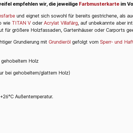
eifel empfehlen wir, die jeweilige
Farbmusterkarte
im Vo
nsfarbe
und eignet sich sowohl für bereits gestrichene, als a
o wie
TITAN V
oder
Acrylat Villafärg
, auf unbekannte aber in
t für größere Holzfassaden, Gartenhäuser oder Carports gee
chtiger Grundierung mit
Grundieröl
gefolgt vom
Sperr- und Haf
uf gehobeltem Holz
nur bei gehobeltem/glattem Holz)
r +26°C Außentemperatur.