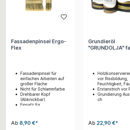
Fassadenpinsel Ergo-
Grundieröl
Flex
"GRUNDOLJA" fa
Fassadenpinsel für
Holzkonserviere
einfaches Arbeiten auf
vor Rissbildung,
großer Fläche
Feuchtigkeit, Fä
Nicht für Schlammfarbe
Erstanstrich vor
Drehbarer Kopf
Grundierung Aus
(Abknickbar)
ch
Einsatz für
Teleskopstange/Besenst
iel
Ab
8,90 €*
Ab
22,90 €*