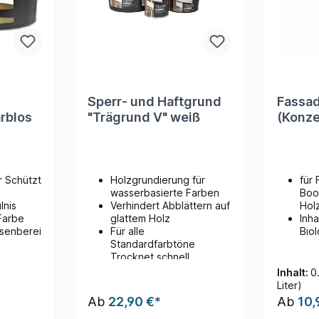
Sperr- und Haftgrund
Fassad
rblos
"Trägrund V" weiß
(Konze
r Schützt
Holzgrundierung für
für
wasserbasierte Farben
Boo
ulnis
Verhindert Abblättern auf
Hol
 Farbe
glattem Holz
Inha
senberei
Für alle
Bio
Standardfarbtöne
Trocknet schnell
Inhalt:
0
Liter)
Ab
22,90 €*
Ab
10,