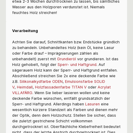
etwa 2-3 Wochen durchtrocknen zu lassen, bis sämtliches
Wasser aus den Holzporen verdunstet ist. Niemals
feuchtes Holz streichen!
Verarbeitung
Achten Sie darauf, Schnittkanten bzw. Endstücke gründlich
zu behandeln. Unbehandeltes Holz (kein Öl, keine Lasur
oder Farbe drauf – Imprägnierungen zählen als
unbehandelt) zuerst mit
Grundieröl
vor grundieren. Ist das
Holz gehobelt, folgt der
Sperr- und Haftgrund
. Auf
sägerauem Holz kann der Sperr- und Haftgrund entfallen.
Abschließend streichen Sie 2x eine deckende Farbe wie
z.B.
Silikonalkydfarbe ODEN
,
Emulsionsfarbe SOLID
V
,
Heimdall
,
Holzfassadenfarbe TITAN V
oder
Acrylat
VILLAFÄRG
. Wenn Sie lieber lasieren wollen und keine
deckende Farbe wünschen, entfällt grundsätzlich der
Sperr- und Haftgrund. Allerdings haben
Lasuren
eine
wesentlich kürzere Standzeit als Farben und dienen mehr
der Optik, denn dem Holzschutz. Stellen Sie sicher, dass
die zuletzt gestrichene Schicht vollkommen
durchgetrocknet ist. Oberflächliche Klebefreiheit bedeutet
nicht, dass der letzte Anstrich durchgetrocknet ist. Dies