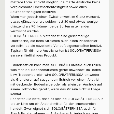
mattere Form ist nicht möglich, da matte Anstriche keine
vergleichbare Oberflächenfestigkeit sowie auch
Säurebeständigkeit besitzen.
Wenn man jedoch einen Zwischenwert im Glanz wünscht,
etwas glänzender als seidenmatt 30 und etwas weniger
glänzend als 90, können beide Sorten miteinander
vermischt werden.
SOLO/BÅTFERNISSA
hinterlässt eine gleichmäßige
Oberfläche, die beim Streichen auch einen Pinselfehler
verzeiht, da sie exzellente Verlaufseigenschaften besitzt.
Typisch für dünnere Anstricharten ist
SOLO/BÅTFERNISSA
ein sehr fließfähiges Produkt.
Grundsätzlich kann man
SOLO/BÅTFERNISSA
auch rollen,
was man bei Bodenanstrichen gerne anwendet. Im Boden-
bzw. Treppenbereich wird
SOLO/BÅTFERNISSA entweder
als Grundierer auf saugendem Estrich vor einem Anstrich
mit deckender Bodenfarbe oder als alleiniger Anstrich auf
einem Holzboden gerollt, wenn das Pinseln nicht in Frage
kommt.
Beachten Sie bitte, dass es sich bei
SOLO/BÅTFERNISSA
in
erster Linie um ein Anstrichmittel für den Innenbereich
handelt. Zwar eignet sich
SOLO/BÅTFERNISSA
auch für
Tür- & Fensterrahmen im Außenbereich, jedoch weniger