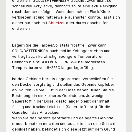
entfernen.
SOLO/BÅTFERNISSA
trocknet zwar nicht so
schnell wie Acryllacke, dennoch sollte eine evtl. Reinigung
rasch danach erfolgen. Wenn dennoch ein Fleck/Klecks
verblieben ist und mittlerweile aushärten konnte, lässt sich
dieser nur noch mit
Abbeizer
oder durch abschleifen
entfernen.
Lagern Sie die Farbe&Co. stets frostfrei. Zwar kann
SOLO/BÅTFERNISSA
auch mal im Kaltlager stehen und
verträgt auch kurzfristig niedrigere Temperaturen.
Dennoch bleibt
SOLO/BÅTFERNISSA
bei moderaten
Temperaturen von 8-25°C länger lagerfähig.
Ist das Gebinde bereits angebrochen, verschließen Sie
den Deckel sorgfältig und stellen das Gebinde kopfüber
ab. Sollten Sie viel Luft in der Dose haben, füllen Sie die
Restmenge in ein kleineres Gebinde um. Je weniger
Sauerstoff in der Dose, desto länger bleibt der Inhalt
flüssig und trocknet nicht ein (Sauerstoff sorgt für die
Oxidation, das Antrocknen).
Wenn Sie das bereits geöffnete und gelagerte Gebinde
erneut benutzen möchten und es sollte sich eine Schicht
gebildet haben, befindet sich diese jetzt auf dem Grund