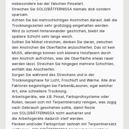
insbesondere bei der falschen Pinselart.
Streichen Sie
SOLO/BÅTFERNISSA
niemals dick sondern
sparsam.
Achten Sie bei mehrschichtigen Anstrichen darauf, daß die
Trocknungszeiten sehr großzügig eingehalten werden.
Wird zu schnell hintereinander gestrichen, bleibt die
spätere Schicht sehr lange weich.
Sollten Sie Möbel streichen, denken Sie daran, zwischen
den Anstrichen die Oberfläche anzuschleifen. Das ist kein
MUSS, allerdings können sich kleinere Holzfasern durch
den Anstrich aufrichten, was die Oberfläche etwas rauer
werden lässt. Streichen Sie hingegen mehrere Schichten,
entfällt das Anschleifen.
Sorgen Sie während des Streichens und in der
Trocknungsphase für Licht, Frischluft und Wärme. Alle drei
Faktoren begünstigen bei Farben&Lasuren, egal welcher
Art, eine schnellere Trocknung.
Arbeitsgeräte, wie z.B. Pinsel, Farbsprühsysteme oder
Rollen, lassen sich mit Terpentinersatz reinigen, was zügig
nach Gebrauch geschehen sollte, damit Reste
von
SOLO/BÅTFERNISSA nicht aushärtet und
die Arbeitsgeräte dadurch steif werden.
Flecken und/oder Farbspritzer zeitnah mit Terpentinersatz