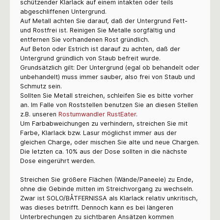
schützender Klarlack auf einem intakten oder teils
abgeschliffenen Untergrund.
Auf Metall achten Sie darauf, daß der Untergrund Fett-
und Rostfrei ist. Reinigen Sie Metalle sorgfältig und
entfernen Sie vorhandenen Rost gründlich.
Auf Beton oder Estrich ist darauf zu achten, daß der
Untergrund gründlich von Staub befreit wurde.
Grundsätzlich gilt: Der Untergrund (egal ob behandelt oder
unbehandelt) muss immer sauber, also frei von Staub und
Schmutz sein.
Sollten Sie Metall streichen, schleifen Sie es bitte vorher
an. Im Falle von Roststellen benutzen Sie an diesen Stellen
z.B. unseren
Rostumwandler RustEater
.
Um Farbabweichungen zu verhindern, streichen Sie mit
Farbe, Klarlack bzw. Lasur möglichst immer aus der
gleichen Charge, oder mischen Sie alte und neue Chargen.
Die letzten ca. 10% aus der Dose sollten in die nächste
Dose eingerührt werden.
Streichen Sie größere Flächen (Wände/Paneele) zu Ende,
ohne die Gebinde mitten im Streichvorgang zu wechseln.
Zwar ist
SOLO/BÅTFERNISSA als Klarlack relativ unkritisch,
was dieses betrifft. Dennoch kann es bei längeren
Unterbrechungen zu sichtbaren Ansätzen kommen