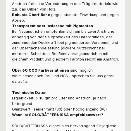
Anstrich farbliche Veränderungen des Trägermaterials wie
z.B. das Gilben von Holz.
Robuste Oberfläche
gegen stumpfe Einwirkung und gegen
Abrieb.
Transparent oder lasierend mit Pigmenten
Bei Neuanstrichen empfehlen sich ein bis zwei Anstriche,
abhängig von der Saugfähigkeit des Untergrundes, der
zunehmenden Deckkraft (bei pigmentierten Versionen) und
der Oberflächenbelastung (dickere Nutzschicht bei
mehreren Schichten). Bei Renovierungsanstrichen mit
gleichem Produkt und gleichem Farbton reicht ein Anstrich.
Über 60 000 Farbvariationen
sind möglich
wir mischen nach RAL und NCS – sprechen Sie uns gerne
darauf an.
Technische Daten:
Ergiebigkeit: 6-10 qm pro Liter und Anstrich, je nach
Untergrund
Glanzwert: seidenmatt (30) oder hochglänzend (90)
Wann ist
SOLO/BÅTFERNISSA
empfehlenswert?
SOLO/BÅTFERNISSA
eignet sich hervorragend für jegliche