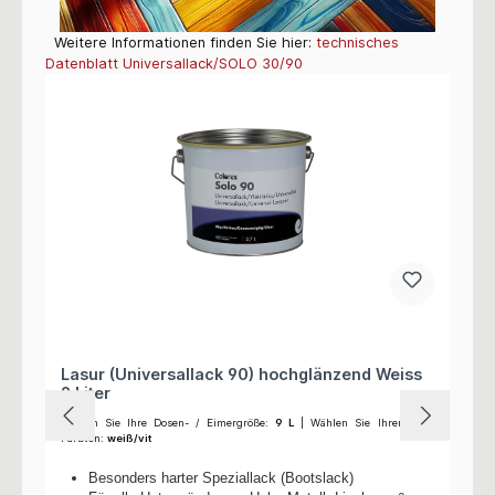
Weitere Informationen finden Sie hier:
technisches
Datenblatt Universallack/SOLO 30/90
Lasur (Universallack 90) hochglänzend Weiss
9 Liter
Wählen Sie Ihre Dosen- / Eimergröße:
9 L
| Wählen Sie Ihren
Farbton:
weiß/vit
Besonders harter Speziallack (Bootslack)