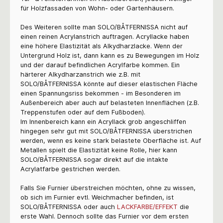
für Holzfassaden von Wohn- oder Gartenhäusern.
Des Weiteren sollte man
SOLO/BÅTFERNISSA
nicht auf
einen reinen Acrylanstrich auftragen. Acryllacke haben
eine höhere Elastizität als Alkydharzlacke. Wenn der
Untergrund Holz ist, dann kann es zu Bewegungen im Holz
und der darauf befindlichen Acrylfarbe kommen. Ein
härterer Alkydharzanstrich wie z.B. mit
SOLO/BÅTFERNISSA
könnte auf dieser elastischen Fläche
einen Spannungsriss bekommen - im Besonderen im
Außenbereich aber auch auf belasteten Innenflächen (z.B.
Treppenstufen oder auf dem Fußboden).
Im Innenbereich kann ein Acryllack grob angeschliffen
hingegen sehr gut mit
SOLO/BÅTFERNISSA
überstrichen
werden, wenn es keine stark belastete Oberfläche ist. Auf
Metallen spielt die Elastizität keine Rolle, hier kann
SOLO/BÅTFERNISSA
sogar direkt auf die intakte
Acrylatfarbe gestrichen werden.
Falls Sie Furnier überstreichen möchten, ohne zu wissen,
ob sich im Furnier evtl. Weichmacher befinden, ist
SOLO/BÅTFERNISSA
oder auch
LACKFARBE/EFFEKT
die
erste Wahl. Dennoch sollte das Furnier vor dem ersten