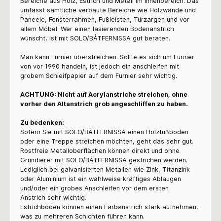
Bereiche aus Holz, Estrich und Metall im Innenbereich. Das
umfasst sämtliche verbaute Bereiche wie Holzwände und
Paneele, Fensterrahmen, Fußleisten, Türzargen und vor
allem Möbel. Wer einen lasierenden Bodenanstrich
wünscht, ist mit
SOLO/BÅTFERNISSA gut beraten.
Man kann Furnier überstreichen. Sollte es sich um Furnier
von vor 1990 handeln, ist jedoch ein anschleifen mit
grobem Schleifpapier auf dem Furnier sehr wichtig.
ACHTUNG: Nicht auf Acrylanstriche streichen, ohne
vorher den Altanstrich grob angeschliffen
zu haben.
Zu bedenken:
Sofern Sie mit
SOLO/BÅTFERNISSA
einen Holzfußboden
oder eine Treppe streichen möchten, geht das sehr gut.
Rostfreie Metalloberflächen können direkt und ohne
Grundierer mit
SOLO/BÅTFERNISSA
gestrichen werden.
Lediglich bei galvanisierten Metallen wie Zink, Titanzink
oder Aluminium ist ein wahlweise kräftiges Ablaugen
und/oder ein grobes Anschleifen vor dem ersten
Anstrich
sehr wichtig.
Estrichböden können einen Farbanstrich stark aufnehmen,
was zu mehreren Schichten führen kann.