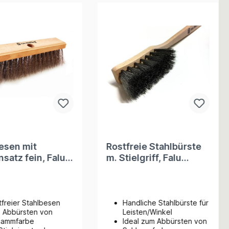
esen mit
Rostfreie Stahlbürste
nsatz fein, Falu
m. Stielgriff, Falu
rg
Rödfärg
tfreier Stahlbesen
Handliche Stahlbürste für
 Abbürsten von
Leisten/Winkel
lammfarbe
Ideal zum Abbürsten von