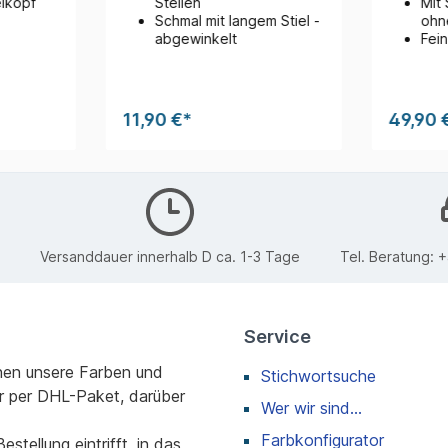
lkopf
Stellen
Mit 
Schmal mit langem Stiel -
ohne
abgewinkelt
Fein
11,90 €*
49,90 
Versanddauer innerhalb D ca. 1-3 Tage
Tel. Beratung:
+
Service
nen unsere Farben und
Stichwortsuche
r per DHL-Paket, darüber
Wer wir sind...
Farbkonfigurator
stellung eintrifft, in das