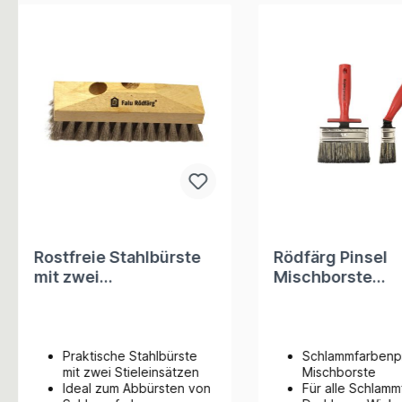
Rostfreie Stahlbürste
Rödfärg Pinsel
mit zwei
Mischborste
Stieleinsätzen, Falu
120x38mm Ergo
Rödfärg
Praktische Stahlbürste
Schlammfarbenpi
mit zwei Stieleinsätzen
Mischborste
Ideal zum Abbürsten von
Für alle Schlam