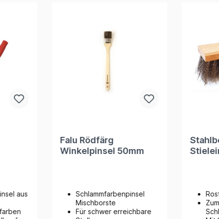
Falu Rödfärg
Stahlb
Winkelpinsel 50mm
Stielei
-Flex
Rödfä
nsel aus
Schlammfarbenpinsel
Ros
Mischborste
Zum
mfarben
Für schwer erreichbare
Sch