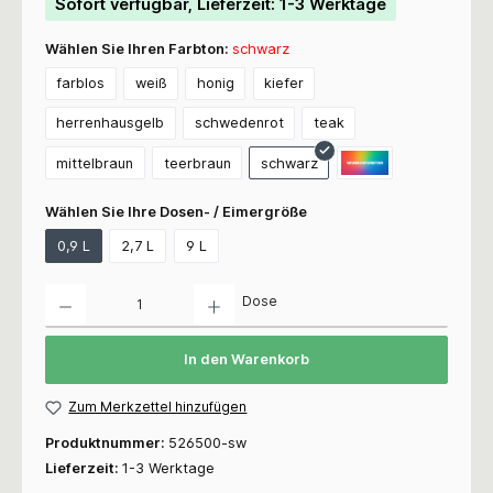
Sofort verfügbar, Lieferzeit: 1-3 Werktage
Wählen Sie Ihren Farbton:
schwarz
farblos
weiß
honig
kiefer
herrenhausgelb
schwedenrot
teak
mittelbraun
teerbraun
schwarz
Wählen Sie Ihre Dosen- / Eimergröße
0,9 L
2,7 L
9 L
Anzahl
Dose
In den Warenkorb
Zum Merkzettel hinzufügen
Produktnummer:
526500-sw
Lieferzeit:
1-3 Werktage