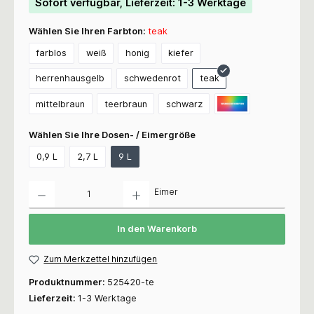
Sofort verfügbar, Lieferzeit: 1-3 Werktage
Wählen Sie Ihren Farbton:
teak
farblos
weiß
honig
kiefer
herrenhausgelb
schwedenrot
teak
mittelbraun
teerbraun
schwarz
Wählen Sie Ihre Dosen- / Eimergröße
0,9 L
2,7 L
9 L
Anzahl
Eimer
In den Warenkorb
Zum Merkzettel hinzufügen
Produktnummer:
525420-te
Lieferzeit:
1-3 Werktage