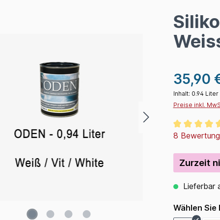
Silik
Weiss
35,90 
Inhalt:
0.94 Liter
Preise inkl. Mw
Durchschnitt
8 Bewertun
Zurzeit n
Lieferbar 
Wählen Sie 