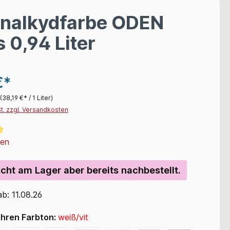
onalkydfarbe ODEN
 0,94 Liter
€*
(38,19 €* / 1 Liter)
St. zzgl. Versandkosten
liche Bewertung von 5 von 5 Sternen
gen
icht am Lager aber bereits nachbestellt.
ab: 11.08.26
Ihren Farbton:
weiß/vit