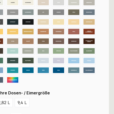
Ihre Dosen- / Eimergröße
2,82 L
9,4 L