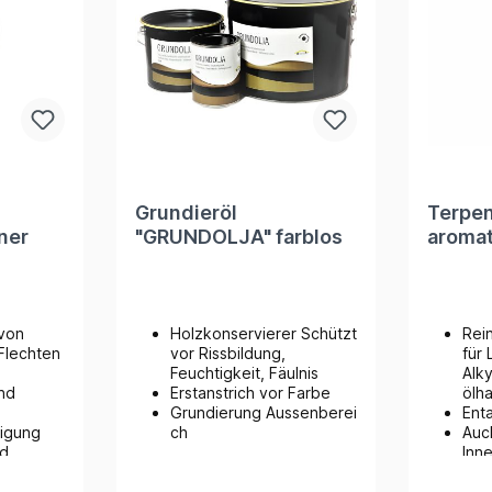
Grundieröl
Terpen
ner
"GRUNDOLJA" farblos
aromat
 von
Holzkonservierer Schützt
Rei
Flechten
vor Rissbildung,
für 
Feuchtigkeit, Fäulnis
Alk
und
Erstanstrich vor Farbe
ölha
Grundierung Aussenberei
Ent
nigung
ch
Auc
nd
Inn
ver