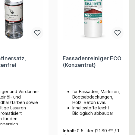
tinersatz,
Fassadenreiniger ECO
enfrei
(Konzentrat)
niger und Verdünner
für Fassaden, Markisen,
Leinöl- und
Bootsabdeckungen,
ydharzfarben sowie
Holz, Beton uvm.
ltige Lasuren
Inhaltsstoffe leicht
aromatisiert
Biologisch abbaubar
h für den
enbereich
wendbar
Inhalt:
0.5 Liter
(21,80 €* / 1