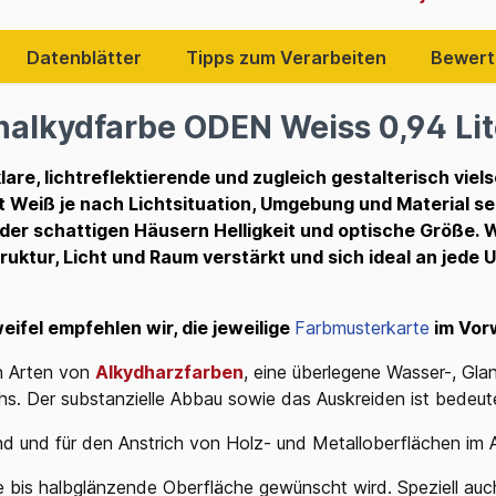
Datenblätter
Tipps zum Verarbeiten
Bewert
nalkydfarbe ODEN Weiss 0,94 Lit
are, lichtreflektierende und zugleich gestalterisch vielse
 Weiß je nach Lichtsituation, Umgebung und Material seh
er schattigen Häusern Helligkeit und optische Größe. Wei
truktur, Licht und Raum verstärkt und sich ideal an jede
eifel empfehlen wir, die jeweilige
Farbmusterkarte
im Vor
en Arten von
Alkydharzfarben
, eine überlegene Wasser-, Gla
 Der substanzielle Abbau sowie das Auskreiden ist bedeute
nd und für den Anstrich von Holz- und Metalloberflächen im 
 bis halbglänzende Oberfläche gewünscht wird. Speziell auc