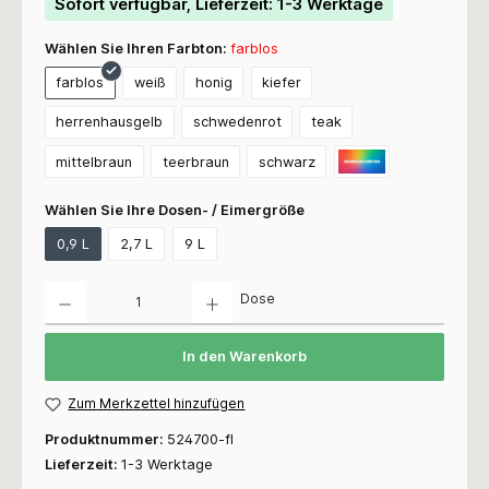
Sofort verfügbar, Lieferzeit: 1-3 Werktage
Wählen Sie Ihren Farbton:
farblos
farblos
weiß
honig
kiefer
herrenhausgelb
schwedenrot
teak
mittelbraun
teerbraun
schwarz
Wählen Sie Ihre Dosen- / Eimergröße
0,9 L
2,7 L
9 L
Anzahl
Dose
In den Warenkorb
Zum Merkzettel hinzufügen
Produktnummer:
524700-fl
Lieferzeit:
1-3 Werktage