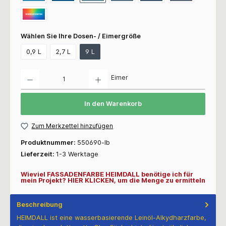
Wählen Sie Ihre Dosen- / Eimergröße
0,9 L
2,7 L
9 L
Anzahl
Eimer
In den Warenkorb
Zum Merkzettel hinzufügen
Produktnummer:
550690-lb
Lieferzeit:
1-3 Werktage
Wieviel FASSADENFARBE HEIMDALL benötige ich für
mein Projekt? HIER KLICKEN, um die Menge zu ermitteln
Beschreibung
HEIMDALL ist eine wasserbasierende Leinöl-Alkydharzfarbe,