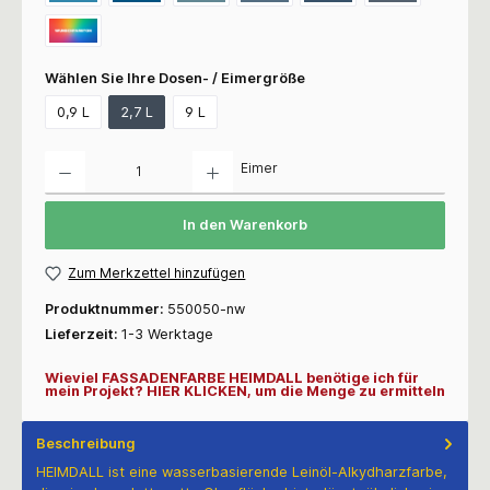
Wählen Sie Ihre Dosen- / Eimergröße
0,9 L
2,7 L
9 L
Anzahl
Eimer
In den Warenkorb
Zum Merkzettel hinzufügen
Produktnummer:
550050-nw
Lieferzeit:
1-3 Werktage
Wieviel FASSADENFARBE HEIMDALL benötige ich für
mein Projekt? HIER KLICKEN, um die Menge zu ermitteln
Beschreibung
HEIMDALL ist eine wasserbasierende Leinöl-Alkydharzfarbe,