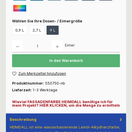
Wählen Sie Ihre Dosen- / Eimergröße
0,9 L
2,7 L
9 L
Anzahl
Eimer
In den Warenkorb
Zum Merkzettel hinzufügen
Produktnummer:
550750-nb
Lieferzeit:
1-3 Werktage
Wieviel FASSADENFARBE HEIMDALL benötige ich für
mein Projekt? HIER KLICKEN, um die Menge zu ermitteln
Beschreibung
HEIMDALL ist eine wasserbasierende Leinöl-Alkydharzfarbe,