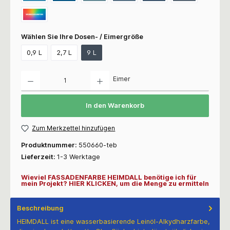
Wählen Sie Ihre Dosen- / Eimergröße
0,9 L
2,7 L
9 L
Anzahl
Eimer
In den Warenkorb
Zum Merkzettel hinzufügen
Produktnummer:
550660-teb
Lieferzeit:
1-3 Werktage
Wieviel FASSADENFARBE HEIMDALL benötige ich für
mein Projekt? HIER KLICKEN, um die Menge zu ermitteln
Beschreibung
HEIMDALL ist eine wasserbasierende Leinöl-Alkydharzfarbe,