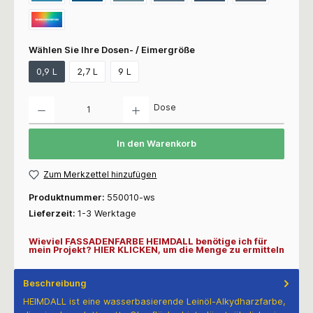
Wählen Sie Ihre Dosen- / Eimergröße
0,9 L
2,7 L
9 L
Anzahl
Dose
In den Warenkorb
Zum Merkzettel hinzufügen
Produktnummer:
550010-ws
Lieferzeit:
1-3 Werktage
Wieviel FASSADENFARBE HEIMDALL benötige ich für
mein Projekt? HIER KLICKEN, um die Menge zu ermitteln
Beschreibung
HEIMDALL ist eine wasserbasierende Leinöl-Alkydharzfarbe,